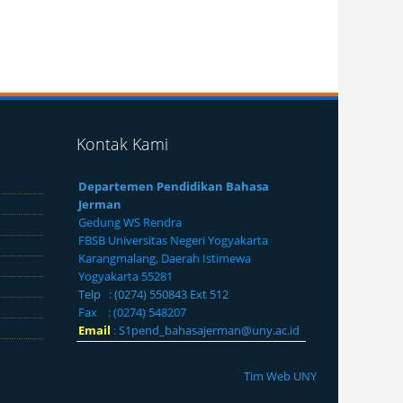
Kontak Kami
Departemen Pendidikan Bahasa
Jerman
Gedung WS Rendra
FBSB Universitas Negeri Yogyakarta
Karangmalang, Daerah Istimewa
Yogyakarta 55281
Telp : (0274) 550843 Ext 512
Fax : (0274) 548207
Email
:
S1pend_bahasajerman@uny.ac.id
Tim Web UNY