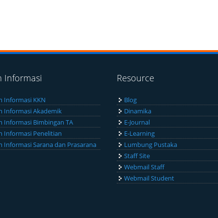
m Informasi
Resource
m Informasi KKN
Blog
m Informasi Akademik
Dinamika
m Informasi Bimbingan TA
E-Journal
m Informasi Penelitian
E-Learning
m Informasi Sarana dan Prasarana
Lumbung Pustaka
Staff Site
Webmail Staff
Webmail Student