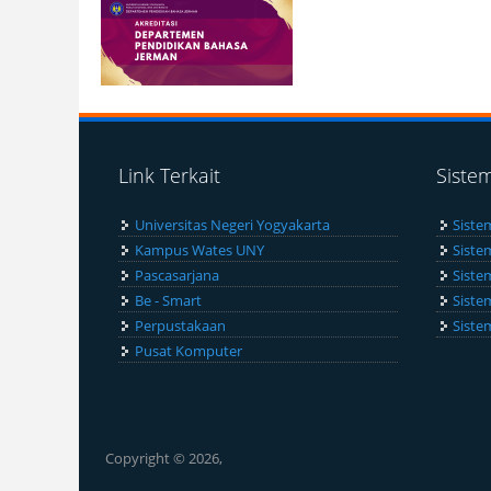
Link Terkait
Siste
Universitas Negeri Yogyakarta
Siste
Kampus Wates UNY
Siste
Pascasarjana
Siste
Be - Smart
Siste
Perpustakaan
Siste
Pusat Komputer
Copyright © 2026,