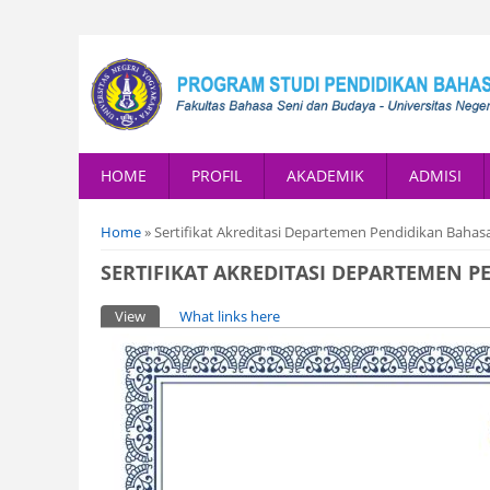
HOME
PROFIL
AKADEMIK
ADMISI
You are here
Home
» Sertifikat Akreditasi Departemen Pendidikan Bahas
SERTIFIKAT AKREDITASI DEPARTEMEN 
Primary tabs
View
(active tab)
What links here