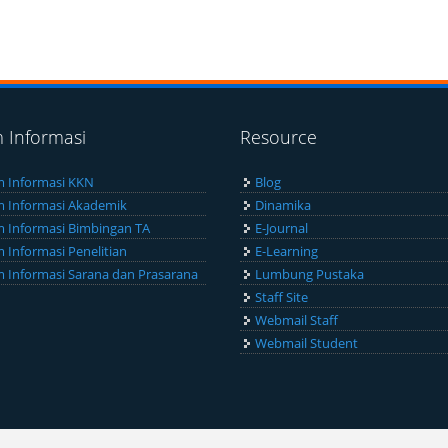
m Informasi
Resource
m Informasi KKN
Blog
m Informasi Akademik
Dinamika
m Informasi Bimbingan TA
E-Journal
m Informasi Penelitian
E-Learning
m Informasi Sarana dan Prasarana
Lumbung Pustaka
Staff Site
Webmail Staff
Webmail Student