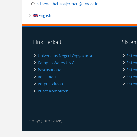
Cc:
s1pend_bahasajerman@uny.ac.id
English
Link Terkait
Siste
Universitas Negeri Yogyakarta
Siste
Kampus Wates UNY
Siste
Pascasarjana
Siste
Be - Smart
Siste
Perpustakaan
Siste
Pusat Komputer
Copyright © 2026,