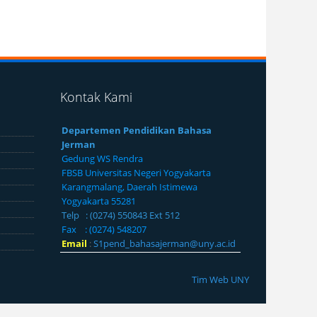
Kontak Kami
Departemen Pendidikan Bahasa
Jerman
Gedung WS Rendra
FBSB Universitas Negeri Yogyakarta
Karangmalang, Daerah Istimewa
Yogyakarta 55281
Telp : (0274) 550843 Ext 512
Fax : (0274) 548207
Email
:
S1pend_bahasajerman@uny.ac.id
Tim Web UNY