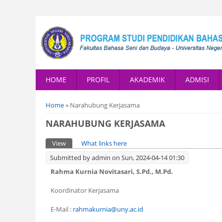
HOME
PROFIL
AKADEMIK
ADMISI
You are here
Home
» Narahubung Kerjasama
NARAHUBUNG KERJASAMA
Primary tabs
View
(active tab)
What links here
Submitted by
admin
on Sun, 2024-04-14 01:30
Rahma Kurnia Novitasari, S.Pd., M.Pd.
Koordinator Kerjasama
E-Mail :
rahmakurnia@uny.ac.id